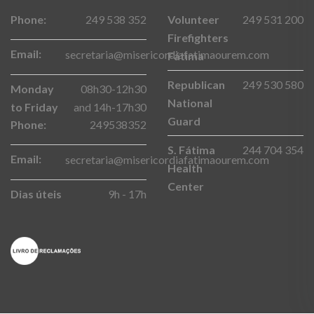
Phone:
249 538 352
Volunteer
249 531 200
Firefighters
Email:
secretaria@misericordiafatimaourem.com
Fátima
Republican
249 530 580
Monday
08h30-12h30
National
to Friday
and 14h-17h30
Guard
Phone:
249538352
S. Fátima
244 704 354
Email:
secretaria@misericordiafatimaourem.com
Health
Center
Dias úteis
9h - 17h