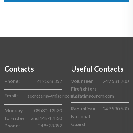
Contacts
Useful Contacts
Phone:
249 538 352
Volunteer
249 531 200
Firefighters
Email:
secretaria@misericordiafatimaourem.com
Fátima
Republican
249 530 580
Monday
08h30-12h30
National
to Friday
and 14h-17h30
Guard
Phone:
249538352