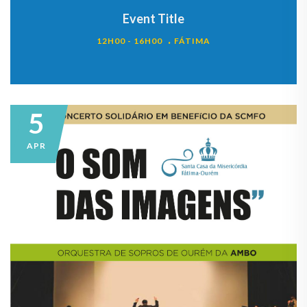
Event Title
12H00 - 16H00
FÁTIMA
5
APR