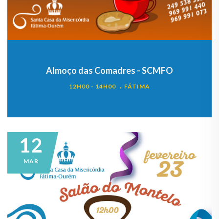
Almoço das Comadres - SCMFO
12H00 - 14H00
FÁTIMA
12
MAR