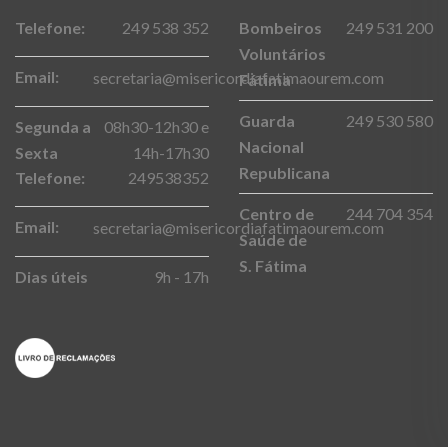
Telefone:
249 538 352
Bombeiros
249 531 200
Voluntários
Email:
secretaria@misericordiafatimaourem.com
Fátima
Guarda
249 530 580
Segunda a
08h30-12h30 e
Nacional
Sexta
14h-17h30
Republicana
Telefone:
249538352
Centro de
244 704 354
Email:
secretaria@misericordiafatimaourem.com
Saúde de
S. Fátima
Dias úteis
9h - 17h