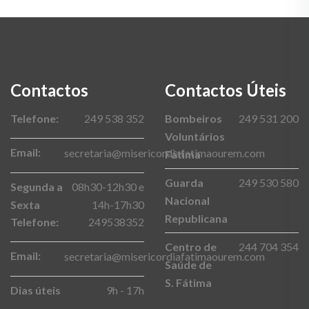
Contactos
Contactos Úteis
Telefone:
249 538 352
Bombeiros
249 531 200
Voluntários
Email:
secretaria@misericordiafatimaourem.com
Fátima
Guarda
249 530 580
Segunda a
08h30-12h30 e
Nacional
Sexta
14h-17h30
Republicana
Telefone:
249538352
Centro de
244 704 354
Email:
secretaria@misericordiafatimaourem.com
Saúde de
S. Fátima
Dias úteis
9h - 17h