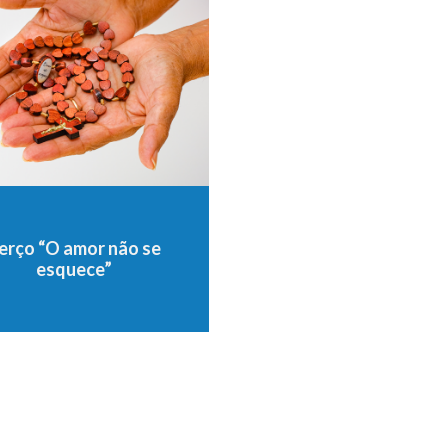
erço “O amor não se
esquece”