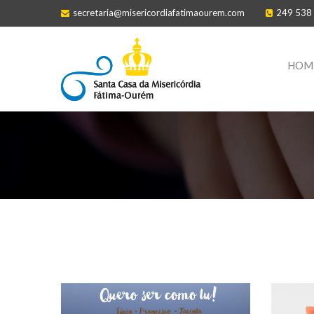
secretaria@misericordiafatimaourem.com
249 538
HOM