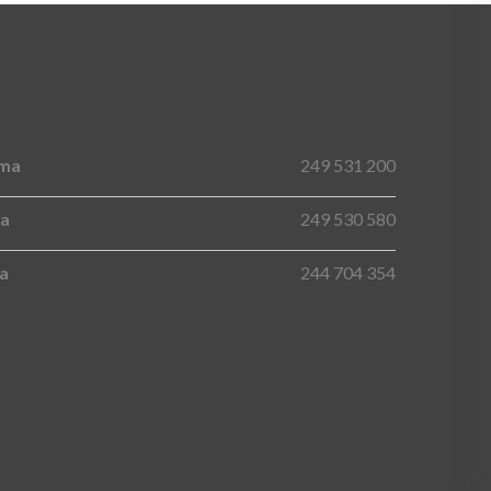
ima
249 531 200
na
249 530 580
ma
244 704 354