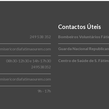
Contactos Úteis
249 538 352
Bombeiros Voluntários Fát
Guarda Nacional Republica
@misericordiafatimaourem.com
Centro de Saúde de S. Fáti
08h30-12h30 e 14h-17h30
249538352
@misericordiafatimaourem.com
9h - 17h