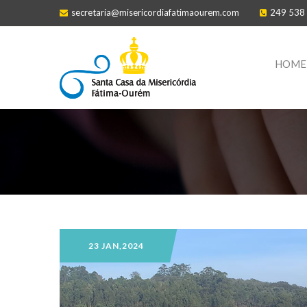
secretaria@misericordiafatimaourem.com
249 538
HOME
23 JAN,2024