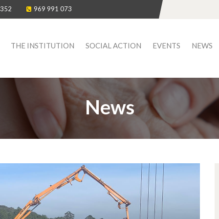
 352
969 991 073
THE INSTITUTION
SOCIAL ACTION
EVENTS
NEWS
News