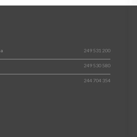
ma
249 531 200
249 530 580
244 704 354