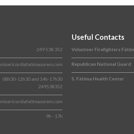
Useful Contacts
249 538 352
Volunteer Firefighters Fáti
Republican National Guard
@misericordiafatimaourem.com
S. Fátima Health Center
08h30-12h30 and 14h-17h30
249538352
@misericordiafatimaourem.com
9h - 17h