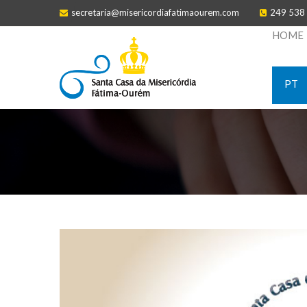
secretaria@misericordiafatimaourem.com
249 538
HOME
PT