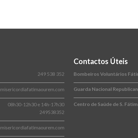
Contactos Úteis
249 538 352
Bombeiros Voluntários Fát
Guarda Nacional Republica
@misericordiafatimaourem.com
Centro de Saúde de S. Fáti
08h30-12h30 e 14h-17h30
249538352
@misericordiafatimaourem.com