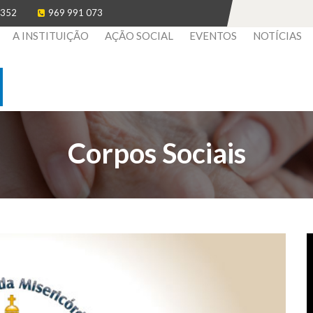
 352
969 991 073
A INSTITUIÇÃO
AÇÃO SOCIAL
EVENTOS
NOTÍCIAS
Corpos Sociais