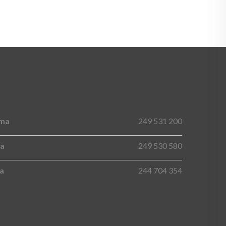
ima
249 531 200
na
249 530 580
ma
244 704 354