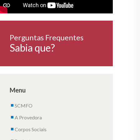
Perguntas Frequentes
Sabia que?
Menu
SCMFO
A Provedora
Corpos Sociais