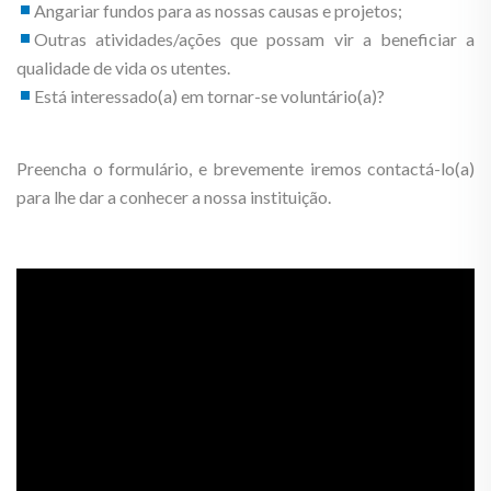
Angariar fundos para as nossas causas e projetos;
Outras atividades/ações que possam vir a beneficiar a
qualidade de vida os utentes.
Está interessado(a) em tornar-se voluntário(a)?
Preencha o formulário, e brevemente iremos contactá-lo(a)
para lhe dar a conhecer a nossa instituição.