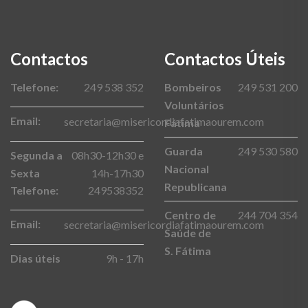
Contactos
Contactos Úteis
Telefone:
249 538 352
Bombeiros
249 531 200
Voluntários
Email:
secretaria@misericordiafatimaourem.com
Fátima
Guarda
249 530 580
Segunda a
08h30-12h30 e
Nacional
Sexta
14h-17h30
Republicana
Telefone:
249538352
Centro de
244 704 354
Email:
secretaria@misericordiafatimaourem.com
Saúde de
S. Fátima
Dias úteis
9h - 17h