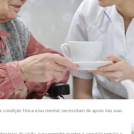
a condição física e/ou mental, necessitam de apoio nas suas
rários de visita, para permitir manter o convívio regular e