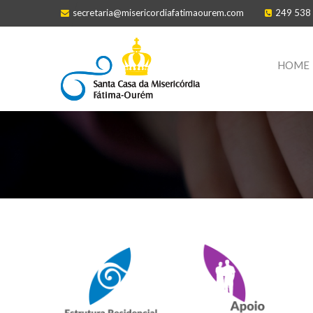
secretaria@misericordiafatimaourem.com
249 538
HOME