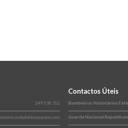
Contactos Úteis
249 538 352
Bombeiros Voluntários Fát
Guarda Nacional Republica
@misericordiafatimaourem.com