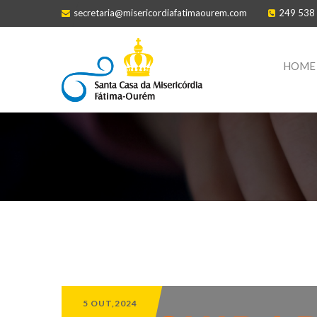
secretaria@misericordiafatimaourem.com
249 538
HOME
5 OUT,2024