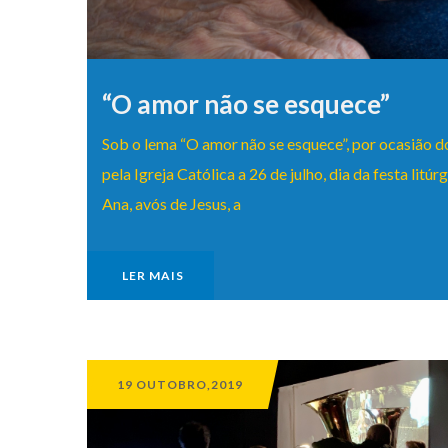
“O amor não se esquece”
Sob o lema “O amor não se esquece”, por ocasião d
pela Igreja Católica a 26 de julho, dia da festa litú
Ana, avós de Jesus, a
LER MAIS
19 OUTOBRO,2019