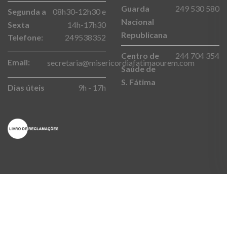
Guarda
249 530 580
Segunda a
08h30-12h30 e
Nacional
Sexta
14h-17h30
Republicana
Telefone:
249538352
Centro de
244 704 354
Email:
secretaria@misericordiafatimaourem.com
Saúde de
S. Fátima
Dias úteis
9h - 17h
Copyright © 2020. SCMF - Todos os direitos reservados. powered
by:
TRIGÉNIUS
|
POLÍTICA DE PRIVACIDADE