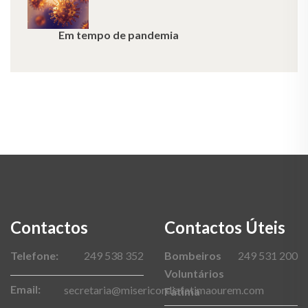
Em tempo de pandemia
Contactos
Contactos Úteis
Telefone:
249 538 352
Bombeiros
249 531 200
Voluntários
Email:
secretaria@misericordiafatimaourem.com
Fátima