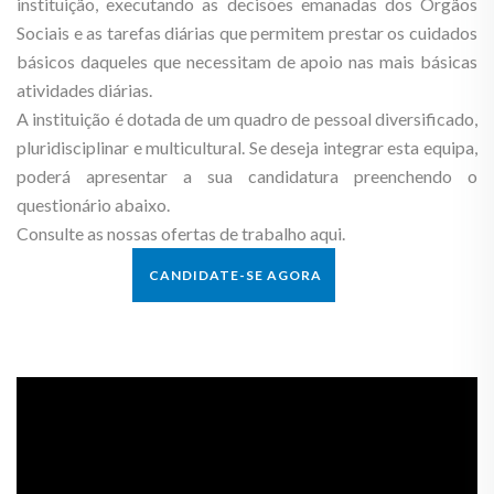
instituição, executando as decisões emanadas dos Órgãos
Sociais e as tarefas diárias que permitem prestar os cuidados
básicos daqueles que necessitam de apoio nas mais básicas
atividades diárias.
A instituição é dotada de um quadro de pessoal diversificado,
pluridisciplinar e multicultural. Se deseja integrar esta equipa,
poderá apresentar a sua candidatura preenchendo o
questionário abaixo.
Consulte as nossas ofertas de trabalho aqui.
CANDIDATE-SE AGORA