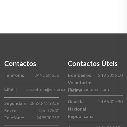
Contactos
Contactos Úteis
Telefone:
249 538 352
Bombeiros
249 531 200
Voluntários
Email:
secretaria@misericordiafatimaourem.com
Fátima
Guarda
249 530 580
Segunda a
08h30-12h30 e
Nacional
Sexta
14h-17h30
Republicana
Telefone:
249538352