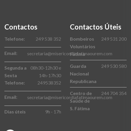
Contactos
Contactos Úteis
Telefone:
249 538 352
Bombeiros
249 531 200
Voluntários
Email:
secretaria@misericordiafatimaourem.com
Fátima
Guarda
249 530 580
Segunda a
08h30-12h30 e
Nacional
Sexta
14h-17h30
Republicana
Telefone:
249538352
Centro de
244 704 354
Email:
secretaria@misericordiafatimaourem.com
Saúde de
S. Fátima
Dias úteis
9h - 17h