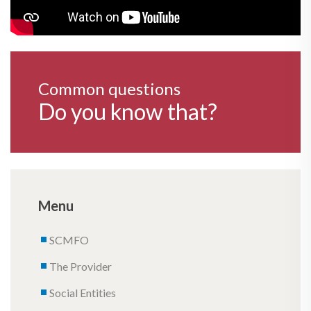
Common questions
Do you know that?
Menu
SCMFO
The Provider
Social Entities