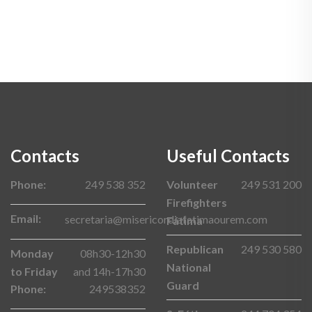
Contacts
Useful Contacts
Phone:
249 538 352
Volunteer
249 531 200
Firefighters
Email:
secretaria@misericordiafatimaourem.com
Fátima
Republican
249 530 580
Monday
08h30-12h30
National
to Friday
and 14h-17h30
Guard
Phone:
249538352