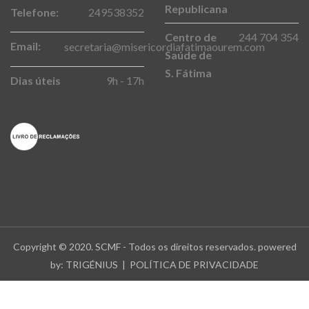
Republicana
Telefone:
249538352
Centro de
244 704 354
Email:
secretaria@misericordiafatimaourem.com
Saúde de
S. Fátima
Dias úteis
9h - 17h
Copyright © 2020. SCMF - Todos os direitos reservados. powered
by:
TRIGÉNIUS
|
POLÍTICA DE PRIVACIDADE