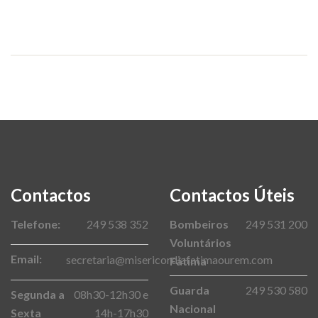
Contactos
Contactos Úteis
Telefone:
249 538 352
Bombeiros
249 531 200
Voluntários
Email:
secretaria@misericordiafatimaourem.com
Fátima
Guarda
249 530 580
Segunda a
08h30-12h30 e
Nacional
Sexta
14h-17h30