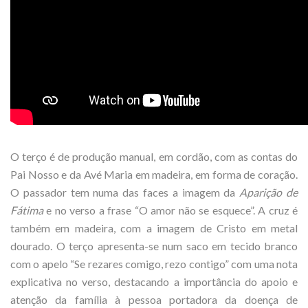
O terço é de produção manual, em cordão, com as contas do
Pai Nosso e da Avé Maria em madeira, em forma de coração.
O passador tem numa das faces a imagem da
Aparição de
Fátima
e no verso a frase “O amor não se esquece”. A cruz é
também em madeira, com a imagem de Cristo em metal
dourado. O terço apresenta-se num saco em tecido branco
com o apelo “Se rezares comigo, rezo contigo” com uma nota
explicativa no verso, destacando a importância do apoio e
atenção da família à pessoa portadora da doença de