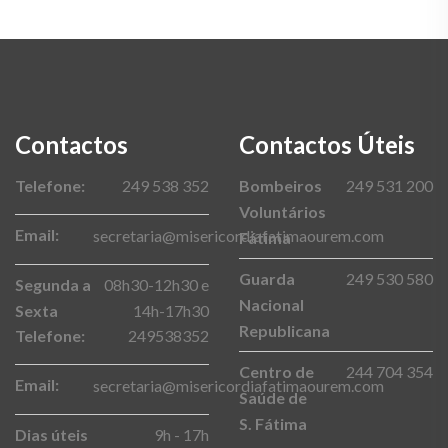
Contactos
Contactos Úteis
Telefone:
249 538 352
Bombeiros
249 531 200
Voluntários
Email:
secretaria@misericordiafatimaourem.com
Fátima
Guarda
249 530 580
Segunda a
08h30-12h30 e
Nacional
Sexta
14h-17h30
Republicana
Telefone:
249538352
Centro de
244 704 354
Email:
secretaria@misericordiafatimaourem.com
Saúde de
S. Fátima
Dias úteis
9h - 17h