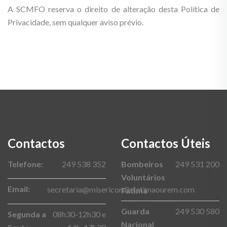
A SCMFO reserva o direito de alteração desta Política de
Privacidade, sem qualquer aviso prévio.
Contactos
Contactos Úteis
Telefone:
249 538 352
Bombeiros
249 531 200
Voluntários
Email:
secretaria@misericordiafatimaourem.com
Fátima
Guarda
249 530 580
Segunda a
08h30-12h30 e
Nacional