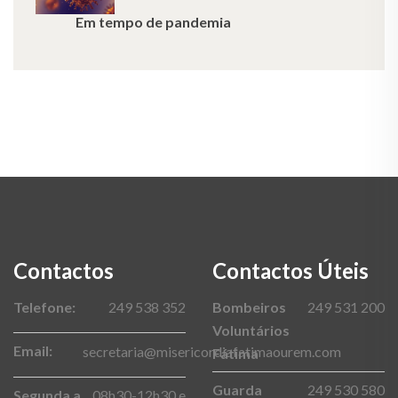
Em tempo de pandemia
Contactos
Contactos Úteis
Telefone:
249 538 352
Bombeiros
249 531 200
Voluntários
Email:
secretaria@misericordiafatimaourem.com
Fátima
Guarda
249 530 580
Segunda a
08h30-12h30 e