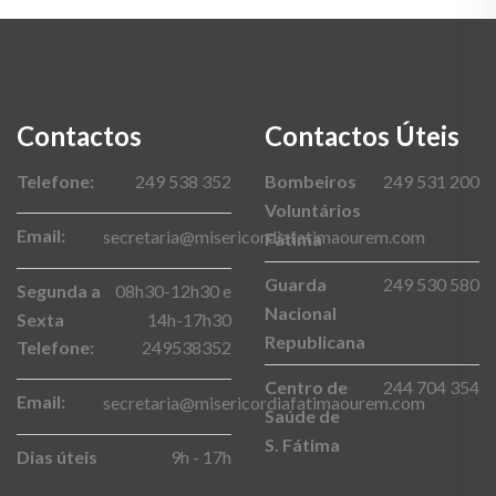
Contactos
Contactos Úteis
Telefone:
249 538 352
Bombeiros
249 531 200
Voluntários
Email:
secretaria@misericordiafatimaourem.com
Fátima
Guarda
249 530 580
Segunda a
08h30-12h30 e
Nacional
Sexta
14h-17h30
Republicana
Telefone:
249538352
Centro de
244 704 354
Email:
secretaria@misericordiafatimaourem.com
Saúde de
S. Fátima
Dias úteis
9h - 17h