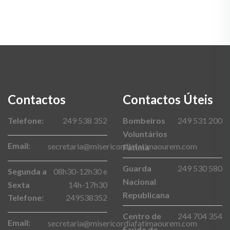
Contactos
Contactos Úteis
Telefone:
249 538 352
Bombeiros
249 531 200
Voluntários
Email:
secretaria@misericordiafatimaourem.com
Fátima
Guarda
249 530 580
Segunda a
08h30-12h30 e
Nacional
Sexta
14h-17h30
Republicana
Telefone:
249538352
Centro de
244 704 354
Email:
secretaria@misericordiafatimaourem.com
Saúde de