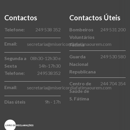
Contactos
Contactos Úteis
Telefone:
249 538 352
Bombeiros
249 531 200
Voluntários
Email:
secretaria@misericordiafatimaourem.com
Fátima
Guarda
249 530 580
Segunda a
08h30-12h30 e
Nacional
Sexta
14h-17h30
Republicana
Telefone:
249538352
Centro de
244 704 354
Email:
secretaria@misericordiafatimaourem.com
Saúde de
S. Fátima
Dias úteis
9h - 17h