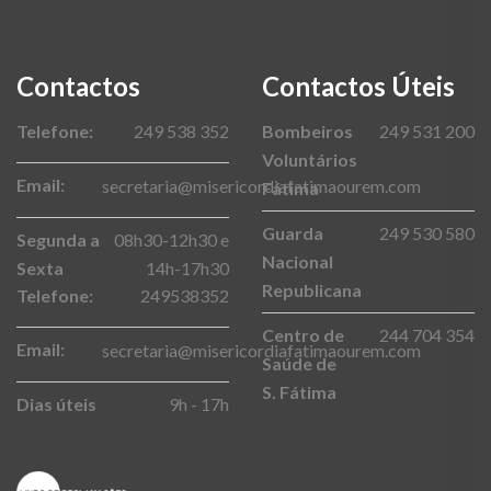
Contactos
Contactos Úteis
Telefone:
249 538 352
Bombeiros
249 531 200
Voluntários
Email:
secretaria@misericordiafatimaourem.com
Fátima
Guarda
249 530 580
Segunda a
08h30-12h30 e
Nacional
Sexta
14h-17h30
Republicana
Telefone:
249538352
Centro de
244 704 354
Email:
secretaria@misericordiafatimaourem.com
Saúde de
S. Fátima
Dias úteis
9h - 17h