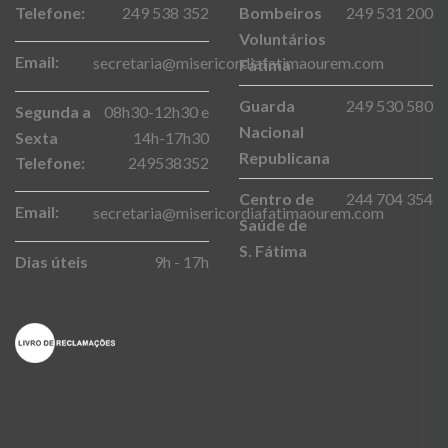
Telefone:
249 538 352
Bombeiros
249 531 200
Voluntários
Email:
secretaria@misericordiafatimaourem.com
Fátima
Guarda
249 530 580
Segunda a
08h30-12h30 e
Nacional
Sexta
14h-17h30
Republicana
Telefone:
249538352
Centro de
244 704 354
Email:
secretaria@misericordiafatimaourem.com
Saúde de
S. Fátima
Dias úteis
9h - 17h