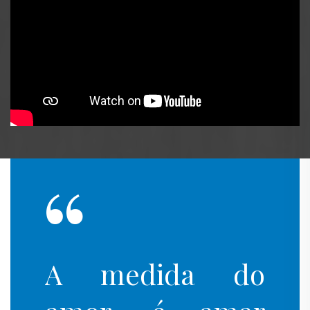
“
“
elas
A medida do
Não