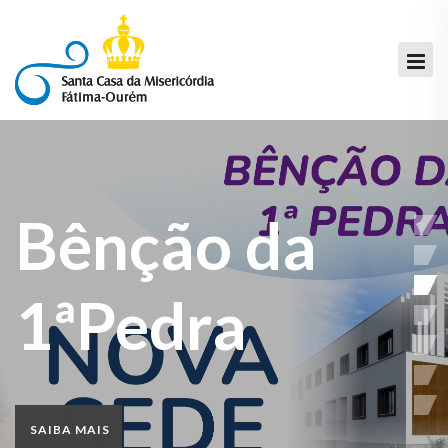
Bênção da
1ªPedra
SAIBA MAIS