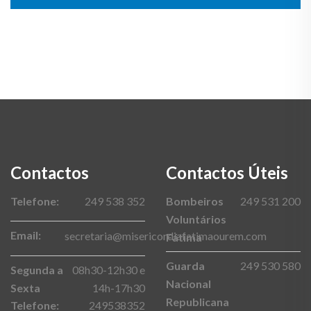
Contactos
Contactos Úteis
Telefone:
249 538 352
Bombeiros
249 531 200
Voluntários
Email:
secretaria@misericordiafatimaourem.com
Fátima
Guarda
249 530 580
Segunda a
08h30-12h30 e
Nacional
Sexta
14h-17h30
Republicana
Telefone:
249538352