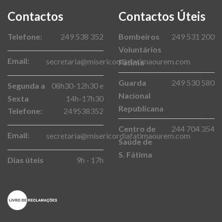
Contactos
Contactos Úteis
Telefone:
249 538 352
Bombeiros
249 531 200
Voluntários
Email:
secretaria@misericordiafatimaourem.com
Fátima
Guarda
249 530 580
Segunda a
08h30-12h30 e
Nacional
Sexta
14h-17h30
Republicana
Telefone:
249538352
Centro de
244 704 354
Email:
secretaria@misericordiafatimaourem.com
Saúde de
S. Fátima
Dias úteis
9h - 17h