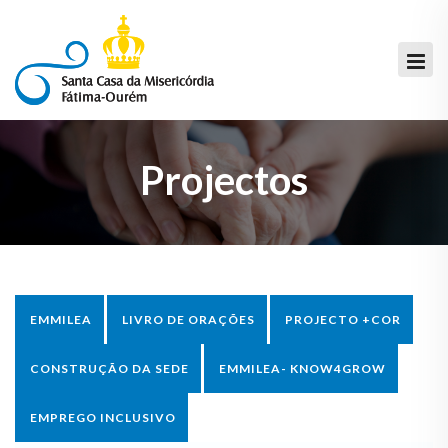
Projectos
EMMILEA
LIVRO DE ORAÇÕES
PROJECTO +COR
CONSTRUÇÃO DA SEDE
EMMILEA- KNOW4GROW
EMPREGO INCLUSIVO