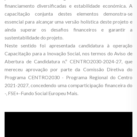
financiamento diversificadas e estabilidade económica. A
capacitação conjunta destes elementos demonstra-se
essencial para alcançar uma versão holística deste projeto e
ainda superar os desafios financeiros e garantir a
sustentabilidade do projeto.
Neste sentido foi apresentada candidatura à operação
Capacitação para a Inovação Social, nos termos do Aviso de
Abertura de Candidatura n.º CENTRO2030-2024-27, que
mereceu aprovação por parte da Comissão Diretiva do
Programa CENTRO2030 - Programa Regional do Centro
2021-2027, concedendo uma comparticipação financeira do
-, FSE+-Fundo Social Europeu Mais.